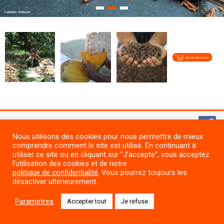
1
2
3
2026 Copyright ©, tous droits réservés.
Mentions légales
.
Nous utilisons des cookies pour nous permettre de mieux
comprendre comment le site est utilisé. En continuant à
utiliser ce site ou en cliquant sur ”J’accepte”, vous acceptez
l’utilisation des cookies et de notre
politique de confidentialité
. Vous pourrez toujours les
désactiver ultérieurement.
Parametres
Accepter tout
Je refuse