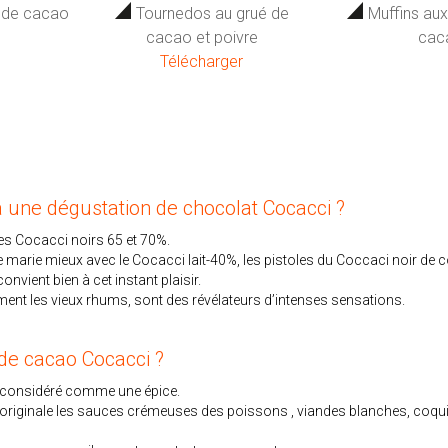
 de cacao
Tournedos au grué de
Muffins aux
cacao et poivre
caca
Télécharger
à une dégustation de chocolat Cocacci ?
les Cocacci noirs 65 et 70%.
 marie mieux avec le Cocacci lait-40%, les pistoles du Coccaci noir de c
vient bien à cet instant plaisir.
rement les vieux rhums, sont des révélateurs d’intenses sensations.
 de cacao Cocacci ?
e considéré comme une épice.
originale les sauces crémeuses des poissons , viandes blanches, coquille