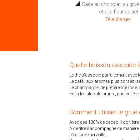
Cake au chocolat, au grué
et à la fleur de sel
Télécharger
Quelle boisson associée 
Le thé s’associe parfaitement avec 
Le café , aux aromes plus corsés, se
Le champagne, de préférence rosé, con
Enfin les alcools bruns , particuliè
Comment utiliser le grué
Avec ces 100% de cacao, il doit ètr
A ce titre il accompagne de manière 
c’est une merveille.